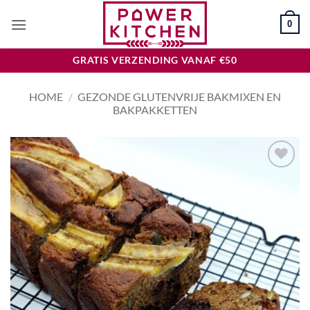
Ga
0
naar
inhoud
GRATIS VERZENDING VANAF €50
HOME
/
GEZONDE GLUTENVRIJE BAKMIXEN EN
BAKPAKKETTEN
Toevoegen
aan
wenslijst