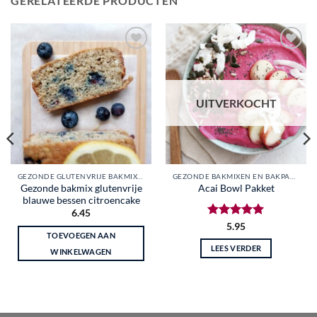
GERELATEERDE PRODUCTEN
Toevoegen
Toevoegen
aan
aan
wenslijst
wenslijst
UITVERKOCHT
GEZONDE GLUTENVRIJE BAKMIXEN EN BAKPAKKETTEN
GEZONDE BAKMIXEN EN BAKPAKKETTEN
Gezonde bakmix glutenvrije
Acai Bowl Pakket
blauwe bessen citroencake
6.45
Gewaardeerd
5.95
TOEVOEGEN AAN
5
uit 5
LEES VERDER
WINKELWAGEN