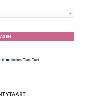
WAGEN
en bakpakketten
,
Taart
,
Taart
NTYTAART