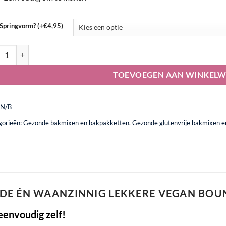
 Springvorm? (+€4,95)
n Bountytaart bakpakket aantal
TOEVOEGEN AAN WINKEL
N/B
gorieën:
Gezonde bakmixen en bakpakketten
,
Gezonde glutenvrije bakmixen 
DE ÉN WAANZINNIG LEKKERE VEGAN BOU
eenvoudig zelf!