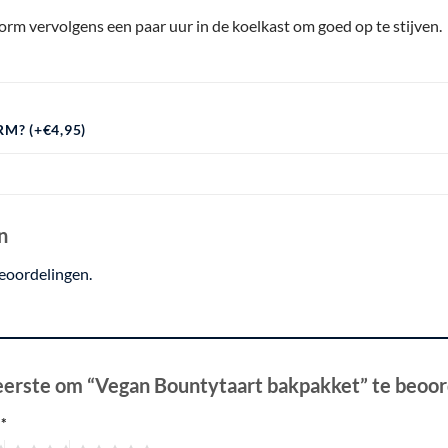
orm vervolgens een paar uur in de koelkast om goed op te stijven.
M? (+€4,95)
n
beoordelingen.
erste om “Vegan Bountytaart bakpakket” te beoo
g
*