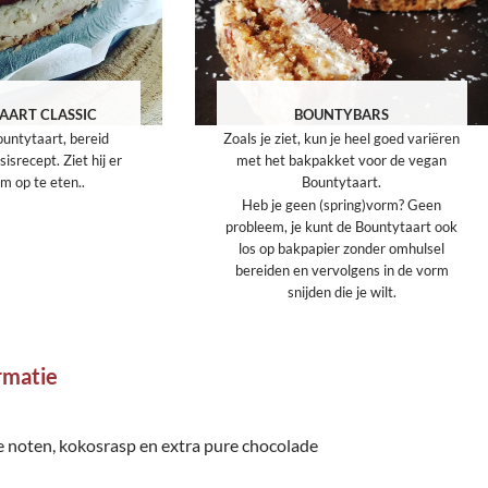
AART CLASSIC
BOUNTYBARS
ountytaart, bereid
Zoals je ziet, kun je heel goed variëren
isrecept. Ziet hij er
met het bakpakket voor de vegan
om op te eten..
Bountytaart.
Heb je geen (spring)vorm? Geen
probleem, je kunt de Bountytaart ook
los op bakpapier zonder omhulsel
bereiden en vervolgens in de vorm
snijden die je wilt.
rmatie
 noten, kokosrasp
en extra pure chocolade