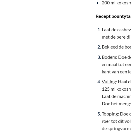
200 ml kokos
Recept bountyta
Laat de cashew
met de bereidi
Bekleed de bo
Bodem
: Doe d
en maal tot ee
kant van een le
Vulling
: Haal 
125 ml kokosm
Laat de machin
Doe het mengse
Topping
: Doe 
roer tot dit v
de springvorm