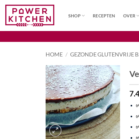
Ga
naar
SHOP
RECEPTEN
OVER
inhoud
HOME
/
GEZONDE GLUTENVRIJE 
Ve
Toevoegen
7.
aan
wenslijst