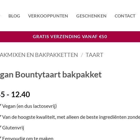
BLOG
VERKOOPPUNTEN
GESCHENKEN
CONTACT
GRATIS VERZENDING VANAF €50
BAKMIXEN EN BAKPAKKETTEN
/
TAART
gan Bountytaart bakpakket
Prijsklasse:
45
-
12.40
€7.45
✅
Vegan (en dus lactosevrij)
tot
€12.40
✅
Van de hoogste kwaliteit, met alleen de beste ingrediënten zon
✅
Glutenvrij
✅
Eenvoudig om te maken