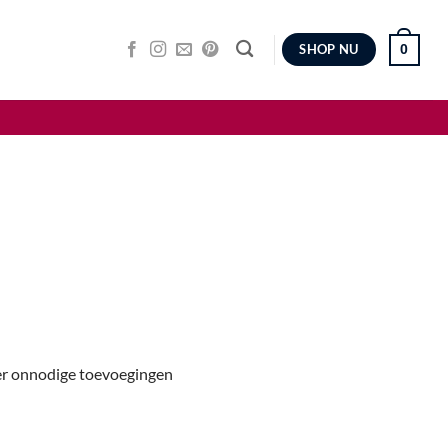
0
SHOP NU
der onnodige toevoegingen