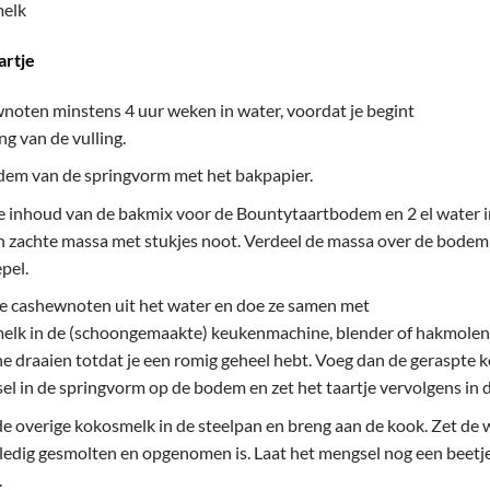
melk
artje
noten minstens 4 uur weken in water, voordat je begint
ng van de vulling.
dem van de springvorm met het bakpapier.
e inhoud van de bakmix voor de Bountytaartbodem en 2 el water 
n zachte massa met stukjes noot. Verdeel de massa over de bodem
pel.
de cashewnoten uit het water en doe ze samen met
elk in de (schoongemaakte) keukenmachine, blender of hakmolen
e draaien totdat je een romig geheel hebt. Voeg dan de geraspte k
l in de springvorm op de bodem en zet het taartje vervolgens in de
de overige kokosmelk in de steelpan en breng aan de kook. Zet de
olledig gesmolten en opgenomen is. Laat het mengsel nog een beetje
.