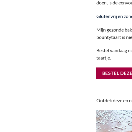
doen, is de eenvo
Glutenvrij en zo
Mijn gezonde bakm
bountytaart is ni
Bestel vandaag no
taartje.
BESTEL DEZ
Ontdek deze en n