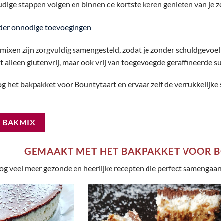
udige stappen volgen en binnen de kortste keren genieten van je 
nder onnodige toevoegingen
ixen zijn zorgvuldig samengesteld, zodat je zonder schuldgevoel k
et alleen glutenvrij, maar ook vrij van toegevoegde geraffineerde s
g het bakpakket voor Bountytaart en ervaar zelf de verrukkelijke
E BAKMIX
GEMAAKT MET HET BAKPAKKET VOOR 
og veel meer gezonde en heerlijke recepten die perfect samengaa