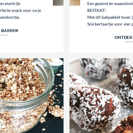
n eiwitrijk
Een gezond én waanzinnig
fecte snack voor na je
BESTAAT!
sendoortje.
Met dit bakpakket tover 
Snickertaartje voor vier 
E BAKMIX
ONTDEK 