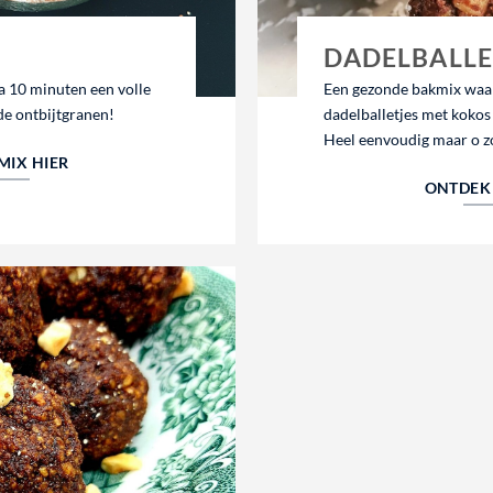
DADELBALLE
a 10 minuten een volle
Een gezonde bakmix waarm
de ontbijtgranen!
dadelballetjes met koko
Heel eenvoudig maar o z
MIX HIER
ONTDEK 