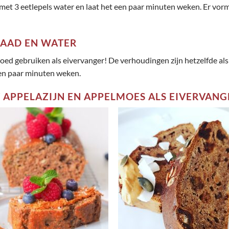
met 3 eetlepels water en laat het een paar minuten weken. Er vormt
ZAAD EN WATER
l goed gebruiken als eivervanger! De verhoudingen zijn hetzelfde a
een paar minuten weken.
T APPELAZIJN EN APPELMOES ALS EIVERVANG
Toevoegen
Toevoe
aan
aan
wenslijst
wenslij