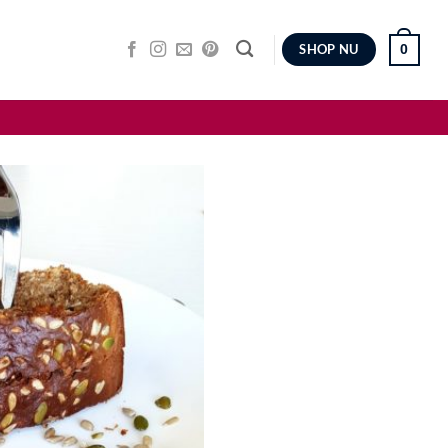
0
SHOP NU