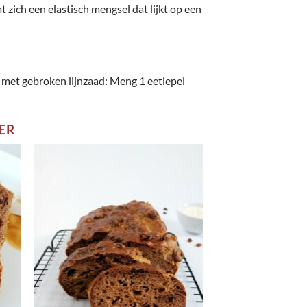
 zich een elastisch mengsel dat lijkt op een
ls met gebroken lijnzaad: Meng 1 eetlepel
ER
gen
Toevoegen
aan
st
wenslijst