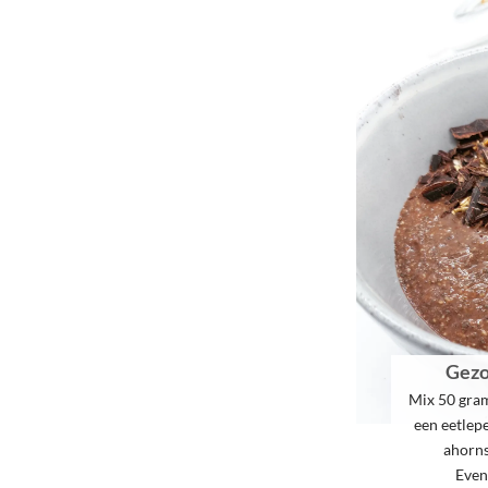
Gezo
Mix 50 gram
een eetlep
ahorns
Even