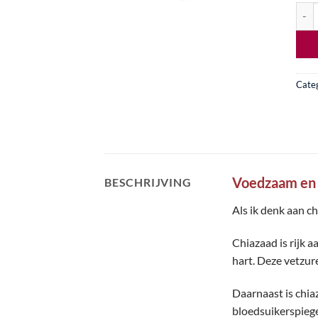
Supe
Cate
Voedzaam en 
BESCHRIJVING
Als ik denk aan c
Chiazaad is rijk 
hart. Deze vetzu
Daarnaast is chia
bloedsuikerspiege