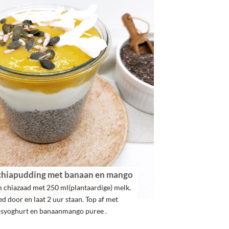
chiapudding met banaan en mango
 chiazaad met 250 ml(plantaardige) melk,
ed door en laat 2 uur staan. Top af met
syoghurt en banaanmango puree .