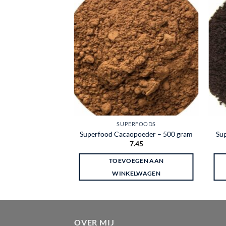
Toevoegen
aan
wenslijst
SUPERFOODS
Superfood Cacaopoeder – 500 gram
Su
7.45
TOEVOEGEN AAN
WINKELWAGEN
OVER MIJ