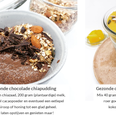
nde chocolade chiapudding
Gezonde 
 chiazaad, 200 gram (plantaardige) melk,
Mix 40 gram
el cacaopoeder en eventueel een eetlepel
roer go
iroop of honing tot een glad geheel.
koko
 laten opstijven en genieten maar!