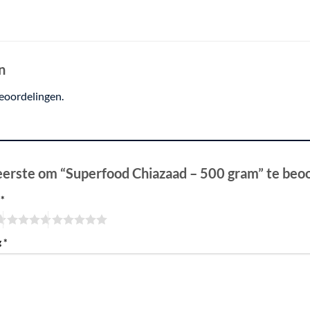
n
beoordelingen.
erste om “Superfood Chiazaad – 500 gram” te beo
g
*
g
*