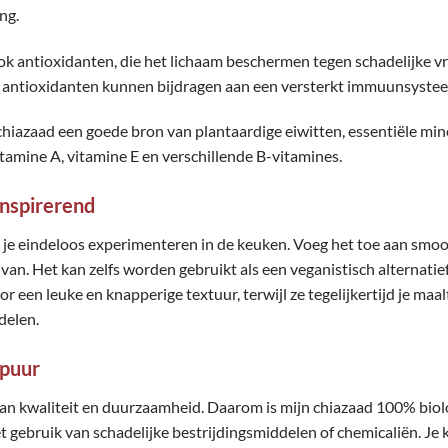
ng.
k antioxidanten, die het lichaam beschermen tegen schadelijke vr
antioxidanten kunnen bijdragen aan een versterkt immuunsyste
hiazaad een goede bron van plantaardige eiwitten, essentiële mine
itamine A, vitamine E en verschillende B-vitamines.
inspirerend
je eindeloos experimenteren in de keuken. Voeg het toe aan smoot
 van. Het kan zelfs worden gebruikt als een veganistisch alternatie
r een leuke en knapperige textuur, terwijl ze tegelijkertijd je maa
delen.
 puur
an kwaliteit en duurzaamheid. Daarom is mijn chiazaad 100% biolo
t gebruik van schadelijke bestrijdingsmiddelen of chemicaliën. Je 