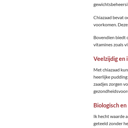
gewichtsbeheersi
Chiazaad bevat oo
voorkomen. Deze 
Bovendien biedt c
vitamines zoals v
Veelzijdig en 
Met chiazaad kun 
heerlijke pudding
zaadjes zorgen voo
gezondheidsvoor
Biologisch en
Ik hecht waarde a
geteeld zonder he