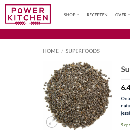
Ga
naar
SHOP
RECEPTEN
OVER
inhoud
HOME
/
SUPERFOODS
Su
Toevoegen
6.
aan
wenslijst
Ontd
natu
jeze
5 op 