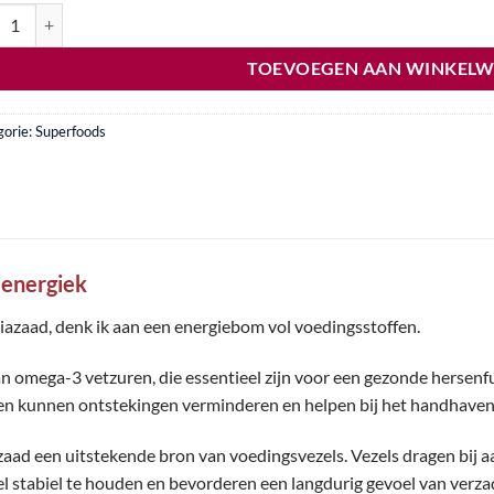
rfood Chiazaad - 500 gram aantal
TOEVOEGEN AAN WINKEL
gorie:
Superfoods
energiek
hiazaad, denk ik aan een energiebom vol voedingsstoffen.
aan omega-3 vetzuren, die essentieel zijn voor een gezonde hersen
ren kunnen ontstekingen verminderen en helpen bij het handhaven
zaad een uitstekende bron van voedingsvezels. Vezels dragen bij a
l stabiel te houden en bevorderen een langdurig gevoel van verzad