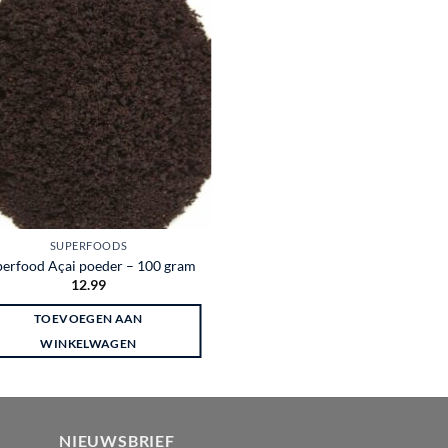
Toevoegen
aan
wenslijst
SUPERFOODS
perfood Açai poeder – 100 gram
12.99
TOEVOEGEN AAN
WINKELWAGEN
NIEUWSBRIEF