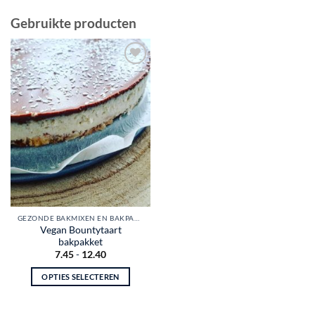
Gebruikte producten
Toevoegen
aan
wenslijst
GEZONDE BAKMIXEN EN BAKPAKKETTEN
Vegan Bountytaart
bakpakket
Prijsklasse:
7.45
-
12.40
€7.45
tot
OPTIES SELECTEREN
€12.40
Dit
product