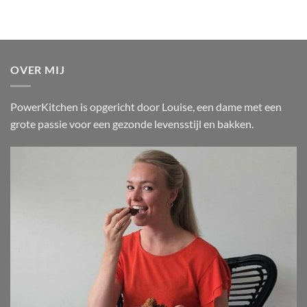
heeft
meerdere
variaties.
Deze
optie
OVER MIJ
kan
gekozen
PowerKitchen is opgericht door Louise, een dame met een
worden
op
grote passie voor een gezonde levensstijl en bakken.
de
productpagina