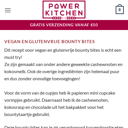
Ga
0
naar
inhoud
GRATIS VERZENDING VANAF €50
VEGAN EN GLUTENVRIJE BOUNTY BITES
Dit recept voor vegan en glutenvrije bounty bites
is echt een
must try!
Ze zijn gemaakt van onder andere geweekte cashewnoten en
kokosmelk. Ook de overige ingrediënten zijn helemaal puur
en dus zonder onnodige toevoegingen!
Voor de vorm van de cupjes heb ik papieren mini cupcake
vormpjes gebruikt. Daarnaast heb ik de cashewnoten,
kokosrasp en chocolade uit het bakpakket voor het
bountytaartje gebruikt.
Deze bounty bites kan je als verantwoord tussendoortje eten