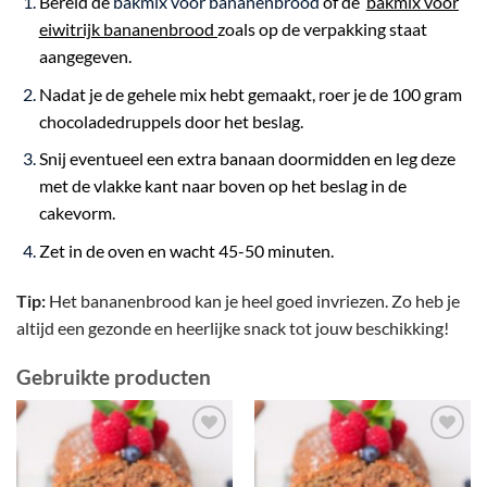
Bereid de
bakmix voor bananenbrood
of de
bakmix voor
eiwitrijk bananenbrood
zoals op de verpakking staat
aangegeven.
Nadat je de gehele mix hebt gemaakt, roer je de 100 gram
chocoladedruppels door het beslag.
Snij eventueel een extra banaan doormidden en leg deze
met de vlakke kant naar boven op het beslag in de
cakevorm.
Zet in de oven en wacht 45-50 minuten.
Tip:
Het bananenbrood kan je heel goed invriezen. Zo heb je
altijd een gezonde en heerlijke snack tot jouw beschikking!
Gebruikte producten
Toevoegen
Toevoegen
aan
aan
wenslijst
wenslijst