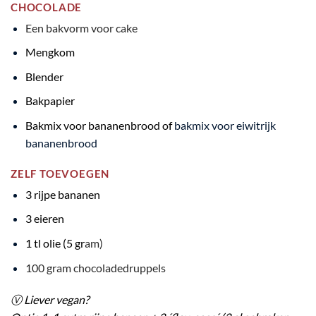
CHOCOLADE
Een bakvorm voor cake
Mengkom
Blender
Bakpapier
Bakmix voor bananenbrood
of
bakmix voor eiwitrijk
bananenbrood
ZELF TOEVOEGEN
3 rijpe bananen
3 eieren
1 tl olie (5 gr
am)
100 gram chocoladedruppels
Ⓥ
Liever vegan?