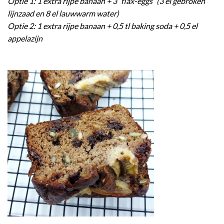
Optie 1: 1 extra rijpe banaan + 3 ´flax-eggs´ (3 el gebroken
lijnzaad en 8 el lauwwarm water)
Optie 2: 1 extra rijpe banaan + 0,5 tl baking soda + 0,5 el
appelazijn