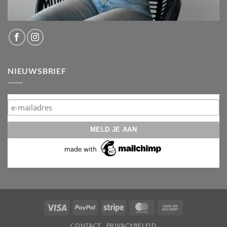
NIEUWSBRIEF
Visa
PayPal
Stripe
MasterCard
Cash
On
CONTACT
PRIVACYBELEID