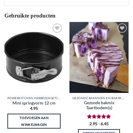
Gebruikte producten
Toevoegen
Toevoegen
aan
aan
wenslijst
wenslijst
POWERKITCHEN HEBBEDINGETJES
GEZONDE BAKMIXEN EN BAKPAKKETTEN
Gezonde bakmix
Mini springvorm 12 cm
Taartbodem(s)
4.95
TOEVOEGEN AAN
Gewaardeerd
Prijsklasse:
2.95
-
6.45
WINKELWAGEN
€2.95
5
uit 5
tot