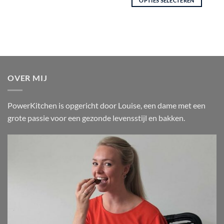
OPTIES SELECTEREN
€6.45
Dit
product
heeft
meerdere
variaties.
Deze
optie
OVER MIJ
kan
gekozen
PowerKitchen is opgericht door Louise, een dame met een
worden
op
grote passie voor een gezonde levensstijl en bakken.
de
productpagina