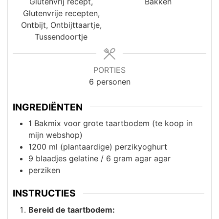
Glutenvrij recept,
Bakken
Glutenvrije recepten,
Ontbijt, Ontbijttaartje,
Tussendoortje
PORTIES
6
personen
INGREDIËNTEN
1
Bakmix voor grote taartbodem (te koop in
mijn webshop)
1200
ml
(plantaardige) perzikyoghurt
9
blaadjes gelatine / 6 gram agar agar
perziken
INSTRUCTIES
Bereid de taartbodem: