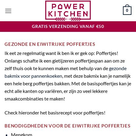
Ga
0
naar
inhoud
GRATIS VERZENDING VANAF €50
GEZONDE EN EIWITRIJKE POFFERTJES
Ik eet ze regelmatig want ik ben ik er gek op: Poffertjes!
Onlangs schafte ik een gietijzeren poffertjespan aan om ze
zelf thuis ook te kunnen maken met behulp van de
gezonde
bakmix voor pannenkoeken
, met deze bakmix kan je namelijk
een hele berg poffertjes bakken. Met de basispoffertjes kan je
echt alle kanten op variëren, er zijn zo veel lekkere
smaakcombinaties te maken!
Check hieronder het basisrecept voor poffertjes!
BENODIGDHEDEN VOOR DE EIWITRIJKE POFFERTJES
Mengkom