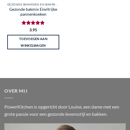
GEZONDE BAKMIXEN EN BAKPAKKETTEN
Gezonde bakmix Eiwitrijke
pannenkoeken
Gewaardeerd
3.95
4.88
uit 5
TOEVOEGEN AAN
WINKELWAGEN
OVER MIJ
PowerKitchen is opgericht door Louise, een dame met een
grote passie voor een gezonde levensstijl en bakken.