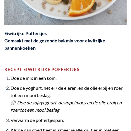
Eiwitrijke Poffertjes
Gemaakt met de
gezonde bakmix voor eiwitrijke
pannenkoeken
RECEPT EIWITRIJKE POFFERTJES
Doe de mix in een kom.
Doe de yoghurt, het ei / de eieren, en de olie erbij en roer
tot een mooi beslag.
Ⓥ
Doe de sojayoghurt, de appelmoes en de olie erbij en
roer tot een mooi beslag
Verwarm de poffertjespan.
Als de pan goed heet is, smeer je alle kuiltjes in met een