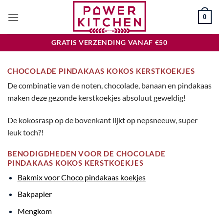
Ga
0
naar
inhoud
GRATIS VERZENDING VANAF €50
CHOCOLADE PINDAKAAS KOKOS KERSTKOEKJES
De combinatie van de noten, chocolade, banaan en pindakaas
maken deze gezonde kerstkoekjes absoluut geweldig!
De kokosrasp op de bovenkant lijkt op nepsneeuw, super
leuk toch?!
BENODIGDHEDEN VOOR DE CHOCOLADE
PINDAKAAS KOKOS KERSTKOEKJES
Bakm
ix voor Choco pindakaas koekjes
Bakpapier
Mengkom