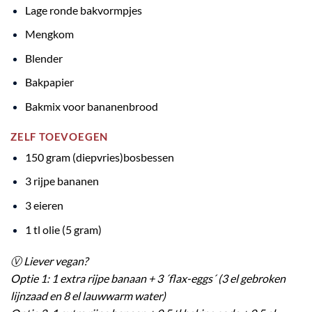
Lage ronde bakvormpjes
Mengkom
Blender
Bakpapier
Bakmix voor bananenbrood
ZELF TOEVOEGEN
150 gram (diepvries)bosbessen
3 rijpe bananen
3 eieren
1 tl olie (5 gram)
Ⓥ
Liever vegan?
Optie 1: 1 extra rijpe banaan + 3 ´flax-eggs´ (3 el gebroken
lijnzaad en 8 el lauwwarm water)