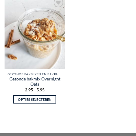
Toevoegen
aan
wenslijst
GEZONDE BAKMIXEN EN BAKPAKKETTEN
Gezonde bakmix Overnight
Oats
Prijsklasse:
2.95
-
5.95
€2.95
tot
OPTIES SELECTEREN
€5.95
Dit
product
heeft
meerdere
variaties.