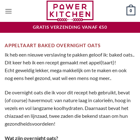
Ga
0
naar
inhoud
GRATIS VERZENDING VANAF €50
APPELTAART BAKED OVERNIGHT OATS
Ik heb een nieuwe verslaving te pakken geloof ik: baked oats..
Dit keer heb ik een recept gemaakt met appel(taart)!
Echt geweldig lekker, mega makkelijk om te maken en ook
nog eens heel gezond, wat wil een mens nog meer..
De overnight oats die ik voor dit recept heb gebruikt, bevat
(of course) havermout: van nature laag in calorieën, hoog in
vezels en vol langzame koolhydraten. Daarnaast bevat het
chiazaad en lijnzaad, twee zaden die bekend staan om hun
gezondheidsvoordelen!
Wat zijn overnight oats?