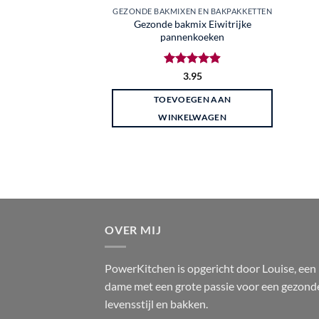
GEZONDE BAKMIXEN EN BAKPAKKETTEN
Gezonde bakmix Eiwitrijke
pannenkoeken
Gewaardeerd
3.95
4.88
uit 5
TOEVOEGEN AAN
WINKELWAGEN
OVER MIJ
PowerKitchen is opgericht door Louise, een
dame met een grote passie voor een gezond
levensstijl en bakken.