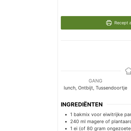
Recept a
GANG
lunch, Ontbijt, Tussendoortje
INGREDIËNTEN
1
bakmix voor eiwitrijke p
240
ml
magere of plantaar
1
ei (of 80 gram ongezoet