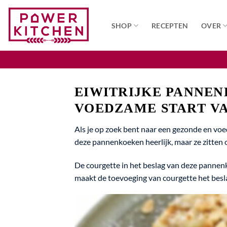
Ga
naar
SHOP
RECEPTEN
OVER
inhoud
EIWITRIJKE PANNE
VOEDZAME START V
Als je op zoek bent naar een gezonde en voed
deze pannenkoeken heerlijk, maar ze zitten 
De courgette in het beslag van deze pannenk
maakt de toevoeging van courgette het besla