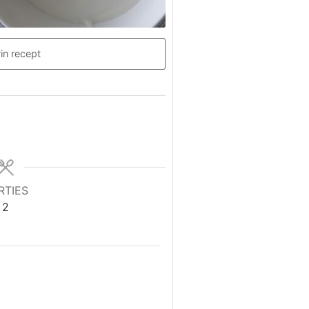
in recept
RTIES
2