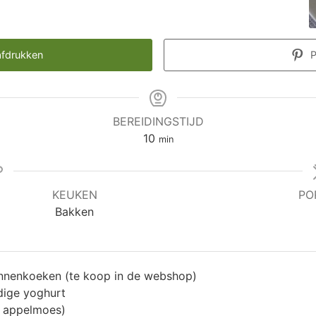
fdrukken
P
BEREIDINGSTIJD
minuten
10
min
KEUKEN
PO
Bakken
annenkoeken (te koop in de webshop)
dige yoghurt
e appelmoes)