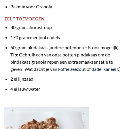
Bakmix voor Granola
ZELF TOEVOEGEN
80 gram ahornsiroop
170 gram medjool dadels
60 gram pindakaas (andere notenboter is ook mogelijk)
Tip:
Gebruik een van onze potten pindakaas om de
pindakaas granola repen een extra smaaksensatie te
geven! Wat dacht je van
koffie zeezout
of
dadel kaneel
?:)
2 el lijnzaad
4 el lauw water