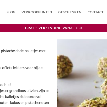
BLOG
VERKOOPPUNTEN
GESCHENKEN
CONTACT
GRATIS VERZENDING VANAF €50
pistache dadelballetjes met
 of iets lekkers voor bij de
aal hip!
s er grandioos uitzien, zijn ze
he balletjes zit boordevol
noten, kokos en pistachenoten